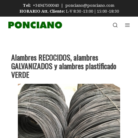
Tel:
+34947500040
|
ponciano@ponciano.com
HORARIO Att. Cliente:
L-V 8:30 -13:00
|
15:00 -18:30
Alambres RECOCIDOS, alambres
GALVANIZADOS y alambres plastificado
VERDE