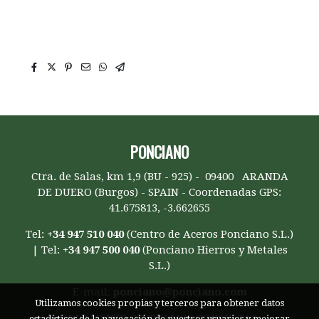
torsión, alambre de atar galvanizado, alambre
galvanizado de tensar, alambre para encofrar,
PONCIANO
Ctra. de Salas, km 1,9 (BU - 925) - 09400 ARANDA
DE DUERO (Burgos) - SPAIN - Coordenadas GPS:
41.675813, -3.662655
Tel:
+34 947 510 040
(Centro de Aceros Ponciano S.L.)
| Tel:
+34 947 500 040
(Ponciano Hierros y Metales
S.L.)
E-mail:
ponciano@ponciano.com
Utilizamos cookies propias y terceros para obtener datos
SOLAMENTE OFERTAMOS
CONSULTAS
estadísticos de la navegación de nuestros usuarios y mejorar