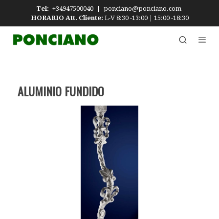
Tel:
+34947500040
|
ponciano@ponciano.com
HORARIO Att. Cliente:
L-V 8:30 -13:00
|
15:00 -18:30
ALUMINIO FUNDIDO