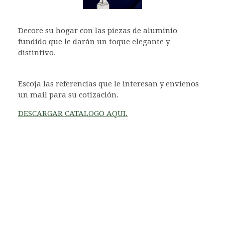
Decore su hogar con las piezas de aluminio
fundido que le darán un toque elegante y
distintivo.
Escoja las referencias que le interesan y envíenos
un mail para su cotización.
DESCARGAR CATALOGO AQUI.
balaustres de aluminio fundido, barrotes de
aluminio fundido, balaustradas de aluminio
fundido, motivos montados de aluminio
fundido, soleras de aluminio fundido, cenefas en
aluminio fundido, arranques o postes de comienzo
en aluminio fundido, poste o pilar de empiece en
aluminio fundido, rosetones y plafones en
aluminio fundido, macollas y bases en aluminio
fundido, accesorios para barandillas en aluminio