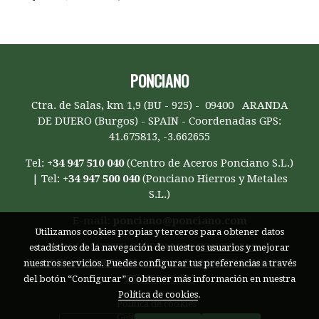
PONCIANO
Ctra. de Salas, km 1,9 (BU - 925) - 09400 ARANDA
DE DUERO (Burgos) - SPAIN - Coordenadas GPS:
41.675813, -3.662655
Tel:
+34 947 510 040
(Centro de Aceros Ponciano S.L.)
| Tel:
+34 947 500 040
(Ponciano Hierros y Metales
S.L.)
E-mail:
ponciano@ponciano.com
Utilizamos cookies propias y terceros para obtener datos
SOLAMENTE OFERTAMOS
CONSULTAS
estadísticos de la navegación de nuestros usuarios y mejorar
RECIBIDAS
POR MAIL;
***NO DAMOS PRECIOS POR
nuestros servicios. Puedes configurar tus preferencias a través
TELEFONO***
del botón “Configurar” o obtener más información en nuestra
Política de cookies
.
Política de cookies
Gestión de cookies