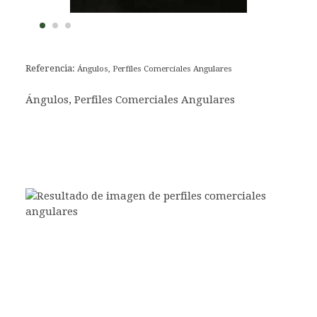
Referencia:
Ángulos, Perfiles Comerciales Angulares
Ángulos, Perfiles Comerciales Angulares
Perfil angular de hierro, ángulos de hierro, L en
hierro, ángulos de acero, ángulos de lados iguales
en hierro, ángulo de 20x3, ángulo de 25x3, ángulo
de30x3, ángulo de 35x4, ángulo de 40x4, ángulo de
45x4,5, ángulo de 50x5, ángulo de 60x6, ángulo de
70x7, ángulo de 80x8, ángulo de 90x9, ángulo de