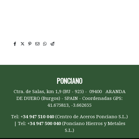
100x10, ángulo de 120x12, ángulo de 150x15,
ángulos en Aranda de Duero, Ángulos en Burgos,
ANGULOS EN CASTILLA Y LEON, Perfil angular en
Aranda de Duero, angulares en Burgos,
PONCIANO
Ctra. de Salas, km 1,9 (BU - 925) - 09400 ARANDA
DE DUERO (Burgos) - SPAIN - Coordenadas GPS:
41.675813, -3.662655
Tel:
+34 947 510 040
(Centro de Aceros Ponciano S.L.)
| Tel:
+34 947 500 040
(Ponciano Hierros y Metales
S.L.)