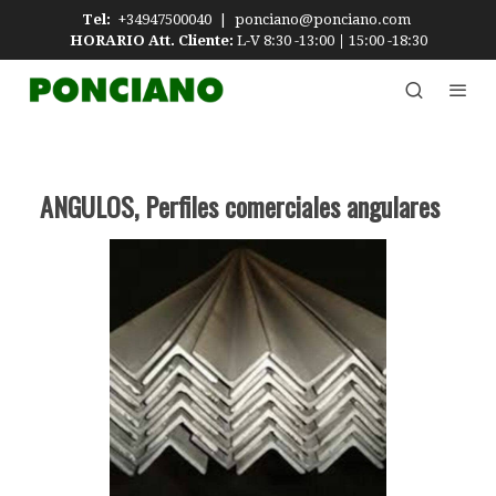
Tel:
+34947500040
|
ponciano@ponciano.com
HORARIO Att. Cliente:
L-V 8:30 -13:00
|
15:00 -18:30
ANGULOS, Perfiles comerciales angulares