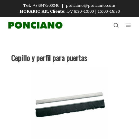
Tel:
+34947500040
|
ponciano@ponciano.com
HORARIO Att. Cliente:
L-V 8:30 -13:00
|
15:00 -18:30
Cepillo y perfil para puertas