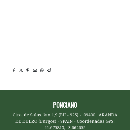
Cepillo y perfil para puertas, burlete para puertas
de garaje, burlete de puertas industriales, cepillo
para cubrir los huecos de las puertas, cubre
holguras para puertas, Conjunto de perfil y cepillo
cubre holguras para la obturación y cerramiento
de puertas, cepillo tapajuntas de puertas, cepillo
cubre juntas de puertas,
PONCIANO
Ctra. de Salas, km 1,9 (BU - 925) - 09400 ARANDA
DE DUERO (Burgos) - SPAIN - Coordenadas GPS:
41.675813, -3.662655