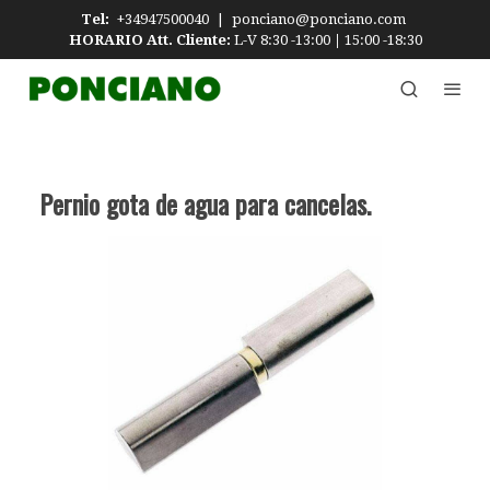
Tel:
+34947500040
|
ponciano@ponciano.com
HORARIO Att. Cliente:
L-V 8:30 -13:00
|
15:00 -18:30
Pernio gota de agua para cancelas.