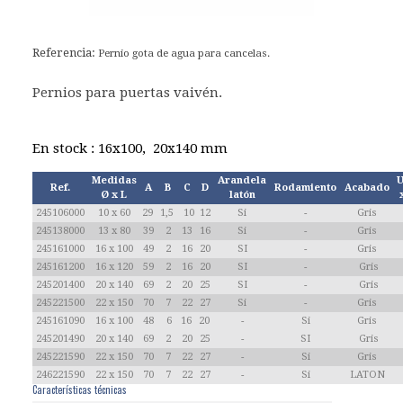
Referencia:
Pernio gota de agua para cancelas.
Pernios para puertas vaivén.
En stock : 16x100, 20x140 mm
Medidas
Arandela
U
Ref.
A
B
C
D
Rodamiento
Acabado
Ø x L
latón
245106000
10 x 60
29
1,5
10
12
Si
-
Gris
245138000
13 x 80
39
2
13
16
Si
-
Gris
245161000
16 x 100
49
2
16
20
SI
-
Gris
245161200
16 x 120
59
2
16
20
SI
-
Gris
245201400
20 x 140
69
2
20
25
SI
-
Gris
245221500
22 x 150
70
7
22
27
Si
-
Gris
245161090
16 x 100
48
6
16
20
-
Si
Gris
245201490
20 x 140
69
2
20
25
-
SI
Gris
245221590
22 x 150
70
7
22
27
-
Si
Gris
246221590
22 x 150
70
7
22
27
-
Si
LATON
Características técnicas