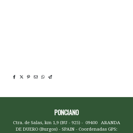
Pernio gota de agua para cancelas, pernio gota de
agua en hierro, pernio gota de agua con
rodamiento, pernio gota de agua con arandela de
latón, pernio gota de agua para puertas abatibles,
pernio para puertas vaivén, pernios puertas
vaivén, pernios puertas abatibles, pernios puertas
de abrir en hierro, pernio puertas practicables en
hierro, pernios para puertas metálicas, pernios con
arandela de latón, pernios de soldar en puertas de
hierro, pernios gota de agua para soldar de hierro,
PONCIANO
Ctra. de Salas, km 1,9 (BU - 925) - 09400 ARANDA
DE DUERO (Burgos) - SPAIN - Coordenadas GPS: