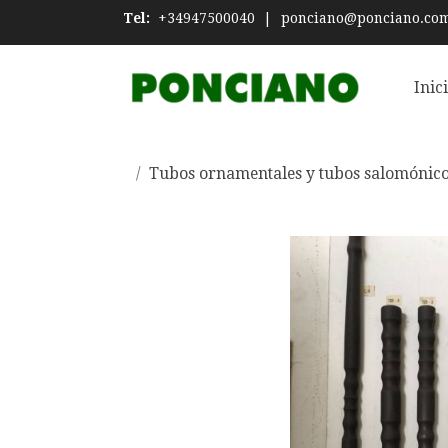
Tel:
+34947500040
|
ponciano@ponciano.co
Inic
Tubos ornamentales y tubos salomónic