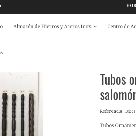
m
HORA
io
Almacén de Hierros y Aceros Inox.
Centro de A
os
Tubos o
salomó
Referencia:
Tubos
Tubos Ornament