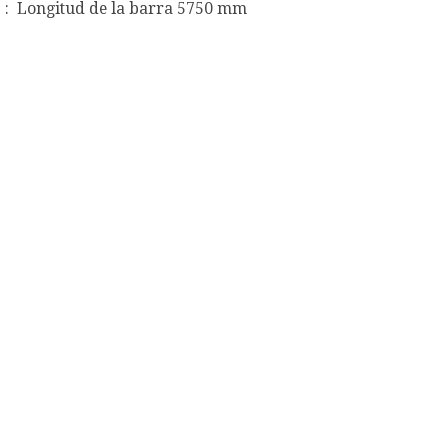
 : Longitud de la barra 5750 mm
bos salomónicos, tubos cuadrados
ados macizos torsionados, TOR-0, TOR-1,
e 25, Salomónico de 30, salomónico de
urgos, tubos ornamentales en Burgos,
os ornamentales en Aranda de Duero,