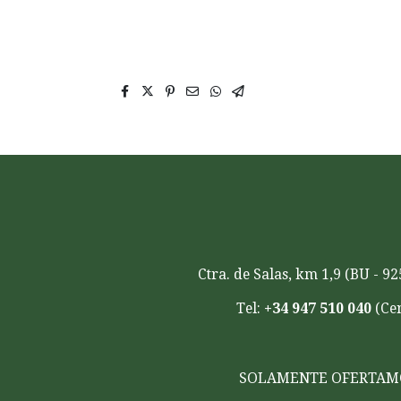
tubo ornamental en Madrid, tubos ornamen
torsionados, cuadradillo torsionado,
Ctra. de Salas, km 1,9 (BU -
Tel:
+34 947 510 040
(Cen
SOLAMENTE OFERTA