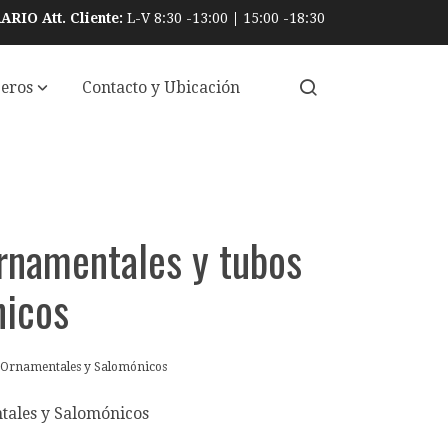
RIO Att. Cliente:
L-V 8:30 -13:00
|
15:00 -18:30
ceros
Contacto y Ubicación
rnamentales y tubos
nicos
 Ornamentales y Salomónicos
ales y Salomónicos