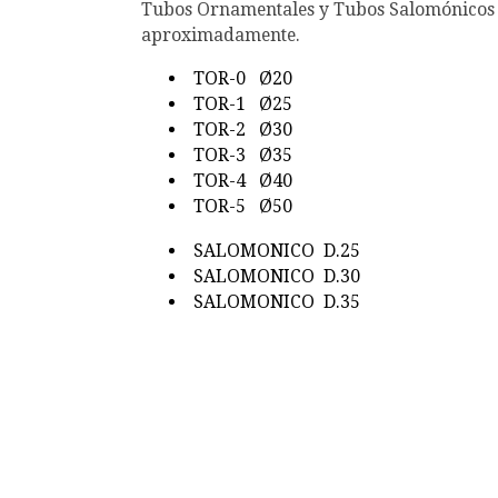
Tubos Ornamentales y Tubos Salomónicos
aproximadamente.
TOR-0 Ø20
TOR-1 Ø25
TOR-2 Ø30
TOR-3 Ø35
TOR-4 Ø40
TOR-5 Ø50
SALOMONICO D.25
SALOMONICO D.30
SALOMONICO D.35
tubo ornamental , tubos ornamentales, tu
retorcidos, tubos para barandillas, cuadr
TOR-2, TOR-3, TOR-4, TOR-5, Salomónico d
35, tubo salomónico, tubo ornamental en B
tubo ornamental en Aranda de Duero, tub