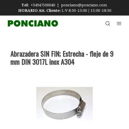
Tel:
+34947500040
|
ponciano@ponciano.com
HORARIO Att. Cliente:
L-V 8:30 -13:00
|
15:00 -18:30
Abrazadera SIN FIN; Estrecha - fleje de 9
mm DIN 3017L inox A304