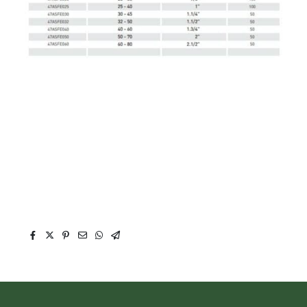
Abrazadera SIN FIN fleje de 9 mm DIN 3017L inox
A304, Abrazaderas SIN FIN inox, Abrazadera SIN
FIN, Abrazadera inox para mangueras,
Abrazaderas de acero inoxidable SIN FIN,
Abrazadera SIN FIN estrecha, Abrazadera de acero
inoxidable tipo SIN FIN estrecha,