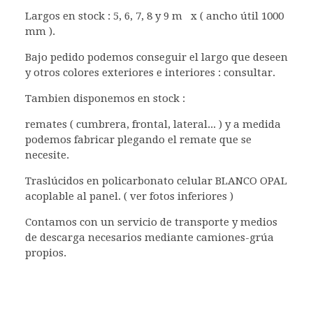
Largos en stock : 5, 6, 7, 8 y 9 m x ( ancho útil 1000
mm ).
Bajo pedido podemos conseguir el largo que deseen
y otros colores exteriores e interiores : consultar.
Tambien disponemos en stock :
remates ( cumbrera, frontal, lateral... ) y a medida
podemos fabricar plegando el remate que se
necesite.
Traslúcidos en policarbonato celular BLANCO OPAL
acoplable al panel. ( ver fotos inferiores )
Contamos con un servicio de transporte y medios
de descarga necesarios mediante camiones-grúa
propios.
Chapa sandwich de cubierta ( paneles de cubierta ),
panel de cubierta, panel sandwich, panel con
aislante de poliuretano para tejados, panel de