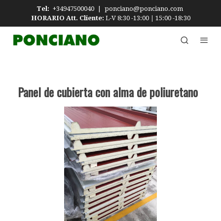
Tel:
+34947500040
|
ponciano@ponciano.com
HORARIO Att. Cliente:
L-V 8:30 -13:00
|
15:00 -18:30
Panel de cubierta con alma de poliuretano