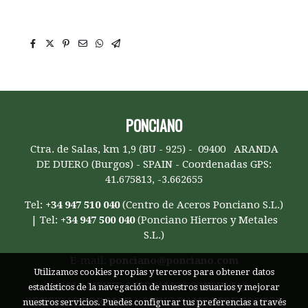
cubierta de 8 m, panel de cubierta de 9m,
PONCIANO
Ctra. de Salas, km 1,9 (BU - 925) - 09400 ARANDA
DE DUERO (Burgos) - SPAIN - Coordenadas GPS:
41.675813, -3.662655
Tel:
+34 947 510 040
(Centro de Aceros Ponciano S.L.)
| Tel:
+34 947 500 040
(Ponciano Hierros y Metales
S.L.)
E-mail:
ponciano@ponciano.com
Utilizamos cookies propias y terceros para obtener datos
SOLAMENTE OFERTAMOS
CONSULTAS
estadísticos de la navegación de nuestros usuarios y mejorar
RECIBIDAS
POR MAIL;
***NO DAMOS PRECIOS POR
nuestros servicios. Puedes configurar tus preferencias a través